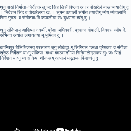
थुगु बाखं निर्माता–निर्देशक लु:ज: सिंह लिसें विप्लव अ।र पोखरेलं बाखं च्वयादीगु दु
। निर्देशन सिंह व पोखरेलया खः । सुमन कपालीं संगीत तयादीगु म्येय् म्येहालामि
रिमा गुरुङ व संगीतकःमि कपालीया सः दुथ्याना च्वंगु दु ।
थुगु संकिपाय् आशिष्मा नकर्मी, प्रेक्षा अधिकारी, प्रशन्न गोपाली, विकास न्यौपाने,
अभिनव अर्याल लगायतया मू भुमिका दु ।
कान्तिपुर टेलिभिजनय् प्रसारण जूगु लोकंह्वाःगु सिरियल ‘कथा प्रेमका’ व संगीता
श्रेष्ठं निर्देशन याःगु संकिपा ‘कथा काठमाडौं’या सिनेमाटोग्राफर लुः जः सिहं
निर्देशन याःगु थ्व संकिपा थौंकन्हय् आपालं मनूतय्सं पियाच्वंगु दु ।