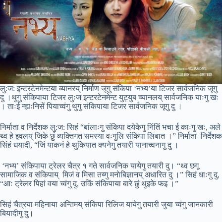
लु:ज: इन्टरटेनमेन्टया ब्यानरय् निर्माण जूगु संकिपा ‘नभ्य’या टिजर सार्वजनिक जूगु
दु ।थुगु संकिपाया टिजर लुःज इन्टरटेनमेन्ट युट्युब च्यानलय् सार्वजनिक याःगु खः
। ताःई न्ह्यःनिसें पियाच्वंगु थुगु संकिपाया टिजर सार्वजनिक जूगु दु ।
निर्माता व निर्देशक लु:ज: सिहं “बांलाःगु संकिपा दयेकेगु निंतिं भचा ई काःगु खः, अले
थ्व हे झ्वलय् जिके छुं व्यक्तिगत समस्या वःगुलि संकिपा लिबात ।” निर्माता–निर्देशक
सिंहं धयादी, “जिं याकनं हे थुकियात क्यनेगु तयारी यानाच्वनागु दु ।
‘नभ्य’ संकिपाया ट्रेलर चैत्र १ गते सार्वजनिक यायेगु तयारी दु। “थ्व छगू
सामाजिक व संकिपाय् मिजं व मिसा तय्गु मनाेबिज्ञानय् अधारित दु ।” सिहं धाःगु दु,
“आः ट्रेलर पिहां वया च्वंगु दु, उकिं संकिपाया बारे छुं थुइके फइ ।”
सिहं चैत्रया महिनाया अन्तिमय् संकिपा रिलिज यायेगु तयारी जुया च्वंगु जानकारी
बियादीगु दु।